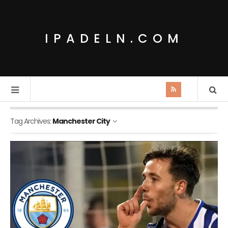
IPADELN.COM
Tag Archives:
Manchester City