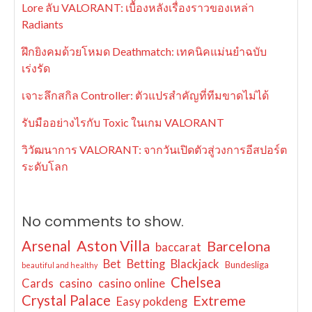
Lore ลับ VALORANT: เบื้องหลังเรื่องราวของเหล่า
Radiants
ฝึกยิงคมด้วยโหมด Deathmatch: เทคนิคแม่นยำฉบับ
เร่งรัด
เจาะลึกสกิล Controller: ตัวแปรสำคัญที่ทีมขาดไม่ได้
รับมืออย่างไรกับ Toxic ในเกม VALORANT
วิวัฒนาการ VALORANT: จากวันเปิดตัวสู่วงการอีสปอร์ต
ระดับโลก
No comments to show.
Arsenal
Aston Villa
Barcelona
baccarat
Bet
Betting
Blackjack
Bundesliga
beautiful and healthy
Chelsea
Cards
casino
casino online
Crystal Palace
Extreme
Easy pokdeng