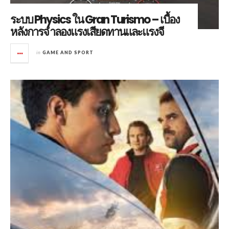
ระบบ Physics ใน Gran Turismo – เบื้อง
หลังการจำลองแรงเสียดทานและแรงจี
in
GAME AND SPORT