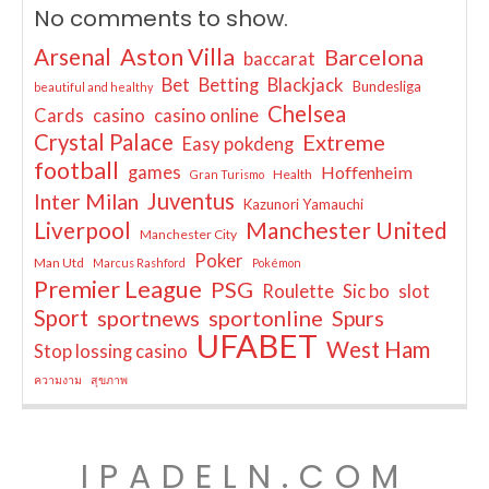
No comments to show.
Arsenal
Aston Villa
Barcelona
baccarat
Bet
Betting
Blackjack
Bundesliga
beautiful and healthy
Chelsea
Cards
casino
casino online
Crystal Palace
Extreme
Easy pokdeng
football
games
Hoffenheim
Health
Gran Turismo
Juventus
Inter Milan
Kazunori Yamauchi
Liverpool
Manchester United
Manchester City
Poker
Man Utd
Marcus Rashford
Pokémon
Premier League
PSG
Roulette
Sic bo
slot
Sport
sportnews
sportonline
Spurs
UFABET
West Ham
Stop lossing casino
ความงาม
สุขภาพ
IPADELN.COM