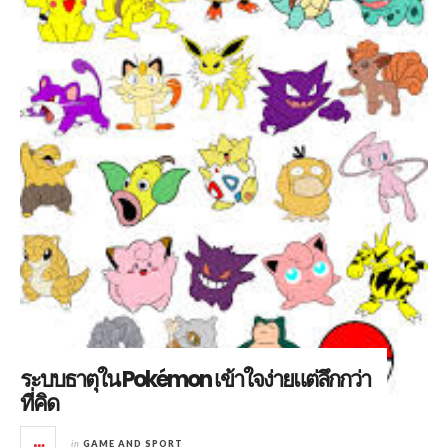
ระบบธาตุใน Pokémon เข้าใจง่ายแต่ลึกกว่า
ที่คิด
in
GAME AND SPORT