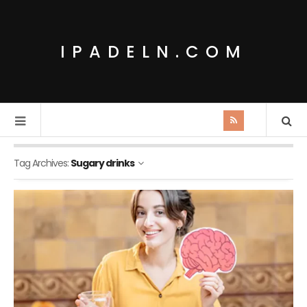
IPADELN.COM
Tag Archives:
Sugary drinks