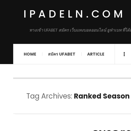
IPADELN.COM
ทางเข้า UFABET สมัคร เว็บแทงบอลออนไลน์ ยูฟ่าเบท ที่ได
HOME
สมัคร UFABET
ARTICLE
Tag Archives:
Ranked Season