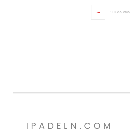
FEB 27, 202
IPADELN.COM