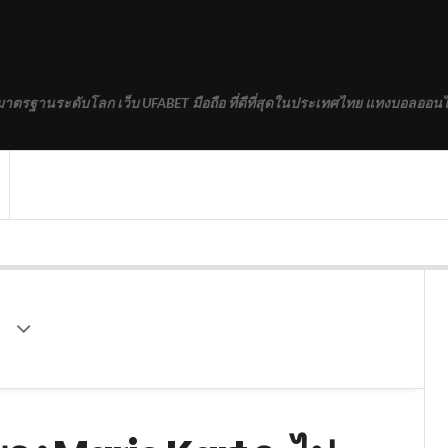
้มาตรฐานระดับโลก เว็บ UFABET มือถือ ที่ดีที่สุดในประเทศไทย แทงบอลออนไ