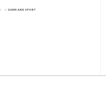
6
in
GAME AND SPORT