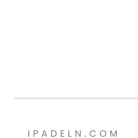
IPADELN.COM