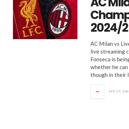
AC Mila
Champ
2024/25
AC Milan vs Li
live streaming 
Fonseca is bein
whether he can 
though in their
SEP 27, 202