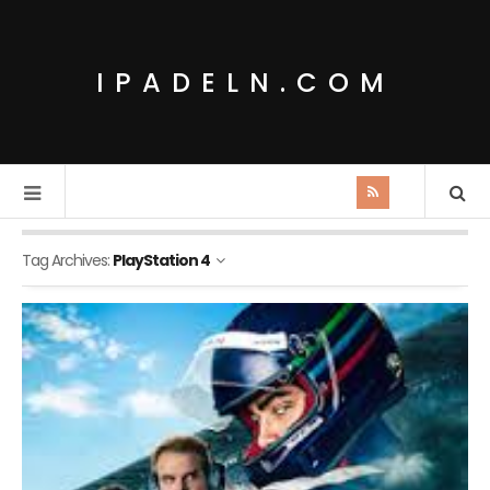
IPADELN.COM
Tag Archives:
PlayStation 4