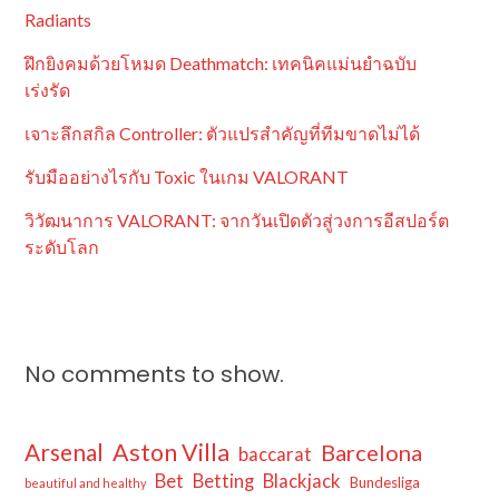
Radiants
ฝึกยิงคมด้วยโหมด Deathmatch: เทคนิคแม่นยำฉบับ
เร่งรัด
เจาะลึกสกิล Controller: ตัวแปรสำคัญที่ทีมขาดไม่ได้
รับมืออย่างไรกับ Toxic ในเกม VALORANT
วิวัฒนาการ VALORANT: จากวันเปิดตัวสู่วงการอีสปอร์ต
ระดับโลก
No comments to show.
Arsenal
Aston Villa
Barcelona
baccarat
Bet
Betting
Blackjack
Bundesliga
beautiful and healthy