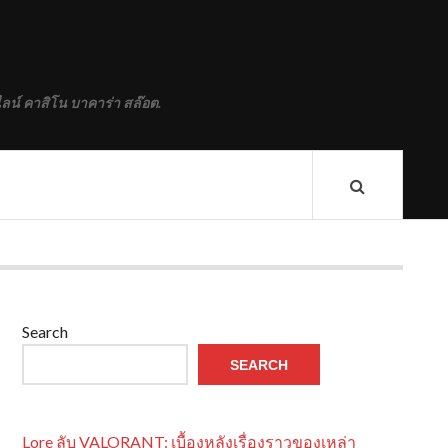
ลน์ คาสิโน บาคาร่า สล๊อต.
Search
SEARCH
Lore ลับ VALORANT: เบื้องหลังเรื่องราวของเหล่า