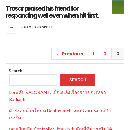
Trosar praised his friend for
responding well even when hit first.
in
GAME AND SPORT
← Previous
1
2
3
Search
SEARCH
Lore ลับ VALORANT: เบื้องหลังเรื่องราวของเหล่า
Radiants
ฝึกยิงคมด้วยโหมด Deathmatch: เทคนิคแม่นยำฉบับ
เร่งรัด
เจาะลึกสกิล Controller: ตัวแปรสำคัญที่ทีมขาดไม่ได้