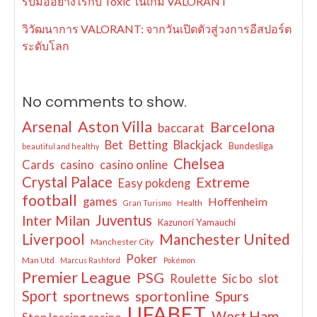
รับมืออย่างไรกับ Toxic ในเกม VALORANT
วิวัฒนาการ VALORANT: จากวันเปิดตัวสู่วงการอีสปอร์ต
ระดับโลก
No comments to show.
Arsenal
Aston Villa
Barcelona
baccarat
Bet
Betting
Blackjack
Bundesliga
beautiful and healthy
Chelsea
Cards
casino
casino online
Crystal Palace
Extreme
Easy pokdeng
football
games
Hoffenheim
Health
Gran Turismo
Juventus
Inter Milan
Kazunori Yamauchi
Liverpool
Manchester United
Manchester City
Poker
Man Utd
Marcus Rashford
Pokémon
Premier League
PSG
Roulette
Sic bo
slot
Sport
sportnews
sportonline
Spurs
UFABET
West Ham