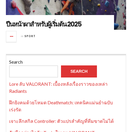
ปีนหน้าผาสำหรับผู้เริ่มต้น 2025
in
SPORT
Search
SEARCH
Lore ลับ VALORANT: เบื้องหลังเรื่องราวของเหล่า
Radiants
ฝึกยิงคมด้วยโหมด Deathmatch: เทคนิคแม่นยำฉบับ
เร่งรัด
เจาะลึกสกิล Controller: ตัวแปรสำคัญที่ทีมขาดไม่ได้