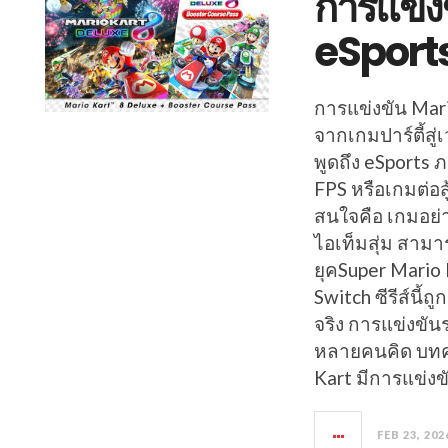
การแข่ง
eSports 
การแข่งขัน Mari
จากเกมปาร์ตี้สู่
พูดถึง eSports
FPS หรือเกมต่อส
สนใจคือ เกมอย่า
ไอเท็มสุ่ม สามาร
ยุคSuper Mario
Switch ซีรีส์นี้
จริง การแข่งขันร
หลายคนคิด บทคว
Kart มีการแข่งข
FEB 23, 202