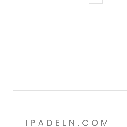
IPADELN.COM