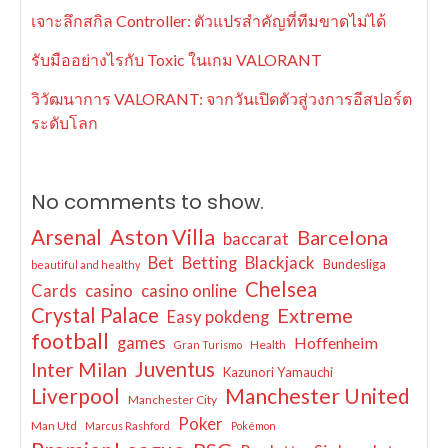
เจาะลึกสกิล Controller: ตัวแปรสำคัญที่ทีมขาดไม่ได้
รับมืออย่างไรกับ Toxic ในเกม VALORANT
วิวัฒนาการ VALORANT: จากวันเปิดตัวสู่วงการอีสปอร์ต
ระดับโลก
No comments to show.
Arsenal
Aston Villa
Barcelona
baccarat
Bet
Betting
Blackjack
Bundesliga
beautiful and healthy
Chelsea
Cards
casino
casino online
Crystal Palace
Extreme
Easy pokdeng
football
games
Hoffenheim
Health
Gran Turismo
Juventus
Inter Milan
Kazunori Yamauchi
Liverpool
Manchester United
Manchester City
Poker
Man Utd
Marcus Rashford
Pokémon