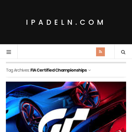
IPADELN.COM
Tag Archives:
FIA Certified Championships