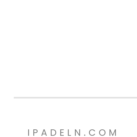
IPADELN.COM