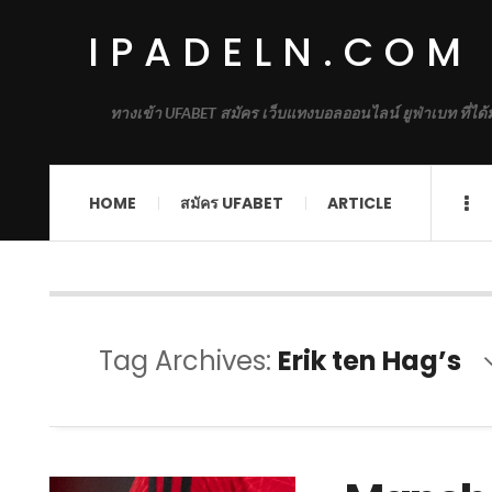
IPADELN.COM
ทางเข้า UFABET สมัคร เว็บแทงบอลออนไลน์ ยูฟ่าเบท ที่ได
HOME
สมัคร UFABET
ARTICLE
Tag Archives:
Erik ten Hag’s