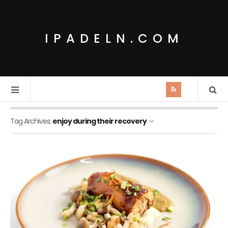
IPADELN.COM
Tag Archives:
enjoy during their recovery