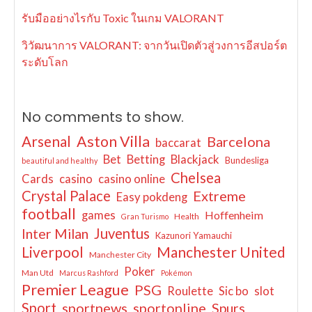
รับมืออย่างไรกับ Toxic ในเกม VALORANT
วิวัฒนาการ VALORANT: จากวันเปิดตัวสู่วงการอีสปอร์ต
ระดับโลก
No comments to show.
Arsenal
Aston Villa
Barcelona
baccarat
Bet
Betting
Blackjack
Bundesliga
beautiful and healthy
Chelsea
Cards
casino
casino online
Crystal Palace
Extreme
Easy pokdeng
football
games
Hoffenheim
Health
Gran Turismo
Juventus
Inter Milan
Kazunori Yamauchi
Liverpool
Manchester United
Manchester City
Poker
Man Utd
Marcus Rashford
Pokémon
Premier League
PSG
Roulette
Sic bo
slot
Sport
sportnews
sportonline
Spurs