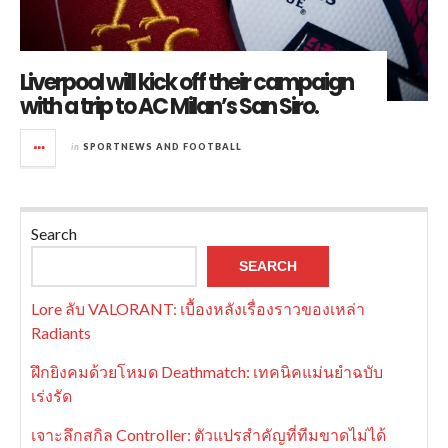
Liverpool will kick off their campaign
with a trip to AC Milan’s San Siro.
in
SPORTNEWS AND FOOTBALL
Search
SEARCH
Lore ลับ VALORANT: เบื้องหลังเรื่องราวของเหล่า
Radiants
ฝึกยิงคมด้วยโหมด Deathmatch: เทคนิคแม่นยำฉบับ
เร่งรัด
เจาะลึกสกิล Controller: ตัวแปรสำคัญที่ทีมขาดไม่ได้