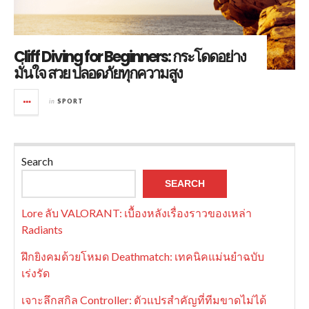
Cliff Diving for Beginners: กระโดดอย่าง
มั่นใจ สวย ปลอดภัยทุกความสูง
in
SPORT
Search
SEARCH
Lore ลับ VALORANT: เบื้องหลังเรื่องราวของเหล่า
Radiants
ฝึกยิงคมด้วยโหมด Deathmatch: เทคนิคแม่นยำฉบับ
เร่งรัด
เจาะลึกสกิล Controller: ตัวแปรสำคัญที่ทีมขาดไม่ได้