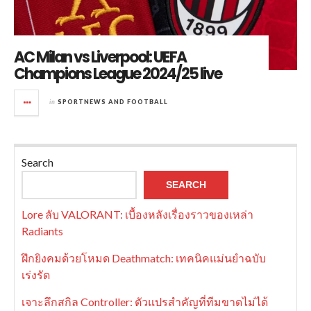
AC Milan vs Liverpool: UEFA
Champions League 2024/25 live
in
SPORTNEWS AND FOOTBALL
Search
SEARCH
Lore ลับ VALORANT: เบื้องหลังเรื่องราวของเหล่า
Radiants
ฝึกยิงคมด้วยโหมด Deathmatch: เทคนิคแม่นยำฉบับ
เร่งรัด
เจาะลึกสกิล Controller: ตัวแปรสำคัญที่ทีมขาดไม่ได้