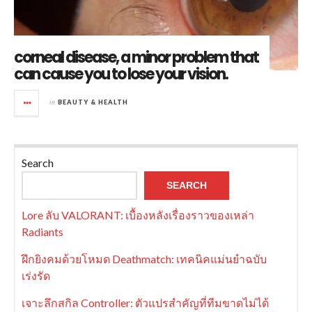
corneal disease, a minor problem that
can cause you to lose your vision.
in
BEAUTY & HEALTH
Search
SEARCH
Lore ลับ VALORANT: เบื้องหลังเรื่องราวของเหล่า
Radiants
ฝึกยิงคมด้วยโหมด Deathmatch: เทคนิคแม่นยำฉบับ
เร่งรัด
เจาะลึกสกิล Controller: ตัวแปรสำคัญที่ทีมขาดไม่ได้