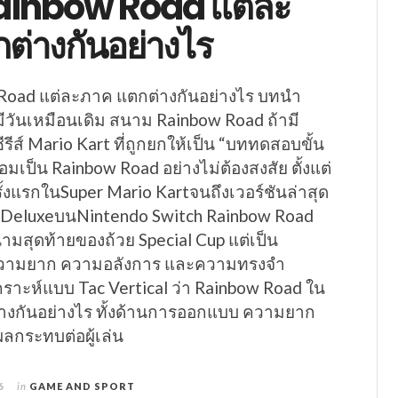
ainbow Road แต่ละ
ต่างกันอย่างไร
Road แต่ละภาค แตกต่างกันอย่างไร บทนำ
่มีวันเหมือนเดิม สนาม Rainbow Road ถ้ามี
ีส์ Mario Kart ที่ถูกยกให้เป็น “บททดสอบขั้น
นย่อมเป็น Rainbow Road อย่างไม่ต้องสงสัย ตั้งแต่
้งแรกในSuper Mario Kartจนถึงเวอร์ชันล่าสุด
8 DeluxeบนNintendo Switch Rainbow Road
ามสุดท้ายของถ้วย Special Cup แต่เป็น
ความยาก ความอลังการ และความทรงจำ
คราะห์แบบ Tac Vertical ว่า Rainbow Road ใน
างกันอย่างไร ทั้งด้านการออกแบบ ความยาก
กระทบต่อผู้เล่น
6
in
GAME AND SPORT