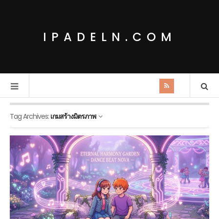
IPADELN.COM
Tag Archives:
เกมสร้างมิตรภาพ