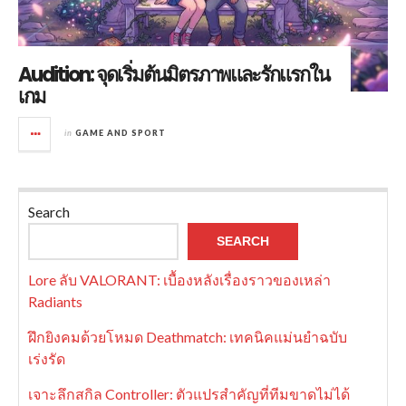
Audition: จุดเริ่มต้นมิตรภาพและรักแรกใน
เกม
in
GAME AND SPORT
Search
SEARCH
Lore ลับ VALORANT: เบื้องหลังเรื่องราวของเหล่า
Radiants
ฝึกยิงคมด้วยโหมด Deathmatch: เทคนิคแม่นยำฉบับ
เร่งรัด
เจาะลึกสกิล Controller: ตัวแปรสำคัญที่ทีมขาดไม่ได้