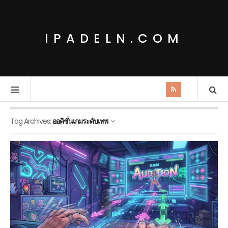
IPADELN.COM
Tag Archives:
ออดิชั่นเกมระดับเทพ