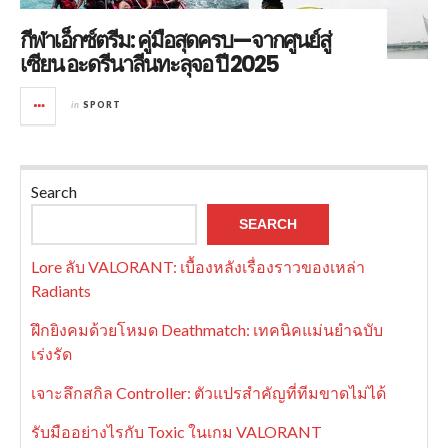
กีฬาเอ็กซ์ตรีม: คู่มือสุดครบ—จากศูนย์สู่
เซียน อะดรีนาลีนทะลุจอ ปี 2025
in
SPORT
Search
SEARCH
Lore ลับ VALORANT: เบื้องหลังเรื่องราวของเหล่า
Radiants
ฝึกยิงคมด้วยโหมด Deathmatch: เทคนิคแม่นยำฉบับ
เร่งรัด
เจาะลึกสกิล Controller: ตัวแปรสำคัญที่ทีมขาดไม่ได้
รับมืออย่างไรกับ Toxic ในเกม VALORANT