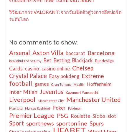
รับมืออย่างไรกับ Toxic ในเกม VALORANT
วิวัฒนาการ VALORANT: จากวันเปิดตัวสู่วงการอีสปอร์ต
ระดับโลก
No comments to show.
Arsenal
Aston Villa
Barcelona
baccarat
Bet
Betting
Blackjack
Bundesliga
beautiful and healthy
Chelsea
Cards
casino
casino online
Crystal Palace
Extreme
Easy pokdeng
football
games
Hoffenheim
Health
Gran Turismo
Juventus
Inter Milan
Kazunori Yamauchi
Liverpool
Manchester United
Manchester City
Poker
Man Utd
Marcus Rashford
Pokémon
Premier League
PSG
Roulette
Sic bo
slot
Sport
sportnews
sportonline
Spurs
UFABET
West Ham