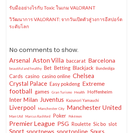
รับมืออย่างไรกับ Toxic ในเกม VALORANT
วิวัฒนาการ VALORANT: จากวันเปิดตัวสู่วงการอีสปอร์ต
ระดับโลก
No comments to show.
Arsenal
Aston Villa
Barcelona
baccarat
Bet
Betting
Blackjack
Bundesliga
beautiful and healthy
Chelsea
Cards
casino
casino online
Crystal Palace
Extreme
Easy pokdeng
football
games
Hoffenheim
Health
Gran Turismo
Juventus
Inter Milan
Kazunori Yamauchi
Liverpool
Manchester United
Manchester City
Poker
Man Utd
Marcus Rashford
Pokémon
Premier League
PSG
Roulette
Sic bo
slot
Sport
sportnews
sportonline
Spurs