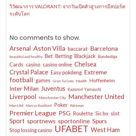
วิวัฒนาการ VALORANT: จากวันเปิดตัวสู่วงการอีสปอร์ต
ระดับโลก
No comments to show.
Arsenal
Aston Villa
Barcelona
baccarat
Bet
Betting
Blackjack
Bundesliga
beautiful and healthy
Chelsea
Cards
casino
casino online
Crystal Palace
Extreme
Easy pokdeng
football
games
Hoffenheim
Health
Gran Turismo
Juventus
Inter Milan
Kazunori Yamauchi
Liverpool
Manchester United
Manchester City
Poker
Man Utd
Marcus Rashford
Pokémon
Premier League
PSG
Roulette
Sic bo
slot
Sport
sportnews
sportonline
Spurs
UFABET
West Ham
Stop lossing casino