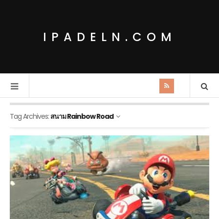
IPADELN.COM
Tag Archives:
สนาม Rainbow Road