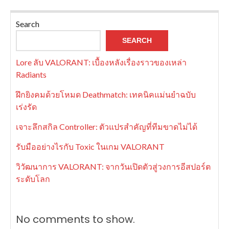
Search
SEARCH
Lore ลับ VALORANT: เบื้องหลังเรื่องราวของเหล่า
Radiants
ฝึกยิงคมด้วยโหมด Deathmatch: เทคนิคแม่นยำฉบับ
เร่งรัด
เจาะลึกสกิล Controller: ตัวแปรสำคัญที่ทีมขาดไม่ได้
รับมืออย่างไรกับ Toxic ในเกม VALORANT
วิวัฒนาการ VALORANT: จากวันเปิดตัวสู่วงการอีสปอร์ต
ระดับโลก
No comments to show.