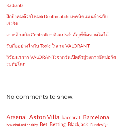
Radiants
ฝึกยิงคมด้วยโหมด Deathmatch: เทคนิคแม่นยำฉบับ
เร่งรัด
เจาะลึกสกิล Controller: ตัวแปรสำคัญที่ทีมขาดไม่ได้
รับมืออย่างไรกับ Toxic ในเกม VALORANT
วิวัฒนาการ VALORANT: จากวันเปิดตัวสู่วงการอีสปอร์ต
ระดับโลก
No comments to show.
Arsenal
Aston Villa
Barcelona
baccarat
Bet
Betting
Blackjack
Bundesliga
beautiful and healthy