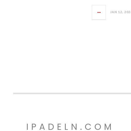
JAN 12, 202
IPADELN.COM