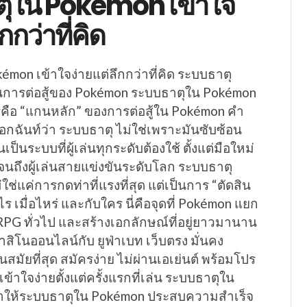
ุใน Pokémon เข้าใจ
กกว่าที่คิด
mon เข้าใจง่ายแต่ลึกกว่าที่คิด ระบบธาตุ
ื่อนการต่อสู้ของ Pokémon ระบบธาตุใน Pokémon
ือ “แกนหลัก” ของการต่อสู้ใน Pokémon คำ
กฉันท์ว่า ระบบธาตุ ไม่ใช่เพราะมันซับซ้อน
นเป็นระบบที่ผู้เล่นทุกระดับต้องใช้ ตั้งแต่มือใหม่
 ไปจนถึงผู้เล่นสายแข่งขันระดับโลก ระบบธาตุ
่ใช่แค่การกดท่าที่แรงที่สุด แต่เป็นการ “ตัดสิน
ร เมื่อไหร่ และกับใคร นี่คือจุดที่ Pokémon แยก
PG ทั่วไป และสร้างเอกลักษณ์ที่อยู่ยาวมานาน
าสิโนออนไลน์กับ ยูฟ่าเบท เว็บตรง มั่นคง
สมัยที่สุด สมัครง่าย ไม่ผ่านเอเย่นต์ พร้อมโปร
 เข้าใจง่ายตั้งแต่ครั้งแรกที่เล่น ระบบธาตุใน
่ทำให้ระบบธาตุใน Pokémon ประสบความสำเร็จ