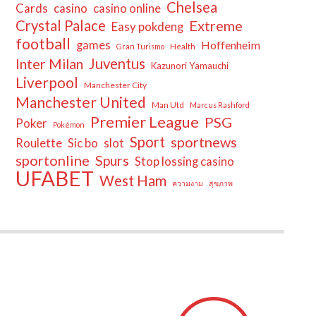
Chelsea
Cards
casino
casino online
Crystal Palace
Extreme
Easy pokdeng
football
games
Hoffenheim
Health
Gran Turismo
Juventus
Inter Milan
Kazunori Yamauchi
Liverpool
Manchester City
Manchester United
Man Utd
Marcus Rashford
Premier League
PSG
Poker
Pokémon
Sport
sportnews
Roulette
Sic bo
slot
sportonline
Spurs
Stop lossing casino
UFABET
West Ham
ความงาม
สุขภาพ