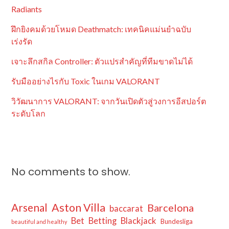
Radiants
ฝึกยิงคมด้วยโหมด Deathmatch: เทคนิคแม่นยำฉบับ
เร่งรัด
เจาะลึกสกิล Controller: ตัวแปรสำคัญที่ทีมขาดไม่ได้
รับมืออย่างไรกับ Toxic ในเกม VALORANT
วิวัฒนาการ VALORANT: จากวันเปิดตัวสู่วงการอีสปอร์ต
ระดับโลก
No comments to show.
Arsenal
Aston Villa
Barcelona
baccarat
Bet
Betting
Blackjack
Bundesliga
beautiful and healthy