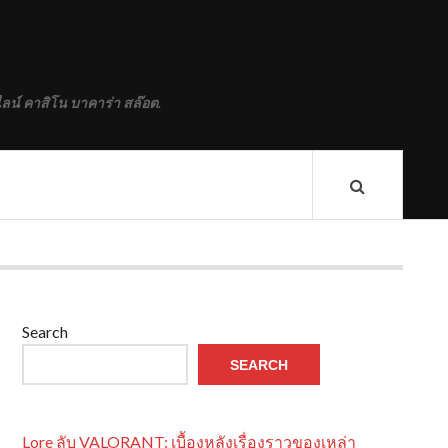
ลน์ คาสิโน บาคาร่า สล๊อต.
Search
SEARCH
Lore ลับ VALORANT: เบื้องหลังเรื่องราวของเหล่า