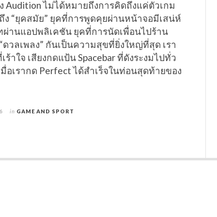
ถึง Audition ไม่ได้หมายถึงการคิดถึงแค่ตัวเกม
ึง “ยุคสมัย” ยุคที่การพูดคุยผ่านหน้าจอมีเสน่ห์
่านแอปพลิเคชัน ยุคที่การนัดเพื่อนไปร้าน
อ “ดวลเพลง” กันเป็นความสุขที่ยิ่งใหญ่ที่สุด เรา
ี่เร้าใจ เสียงกดแป้น Spacebar ที่ดังระงมไปทั่ว
เมื่อเรากด Perfect ได้สำเร็จในท่อนสุดท้ายของ
6
in
GAME AND SPORT