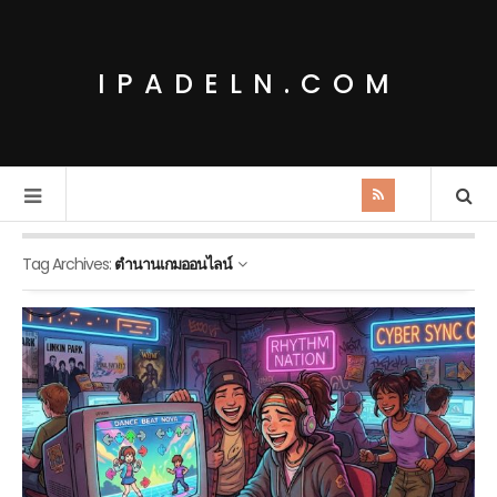
IPADELN.COM
Tag Archives:
ตำนานเกมออนไลน์