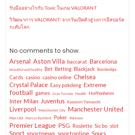
รับมืออย่างไรกับ Toxic ในเกม VALORANT
วิวัฒนาการ VALORANT: จากวันเปิดตัวสู่วงการอีสปอร์ต
ระดับโลก
No comments to show.
Arsenal
Aston Villa
Barcelona
baccarat
Bet
Betting
Blackjack
Bundesliga
beautiful and healthy
Chelsea
Cards
casino
casino online
Crystal Palace
Extreme
Easy pokdeng
football
games
Hoffenheim
Health
Gran Turismo
Juventus
Inter Milan
Kazunori Yamauchi
Liverpool
Manchester United
Manchester City
Poker
Man Utd
Marcus Rashford
Pokémon
Premier League
PSG
Roulette
Sic bo
slot
Sport
sportnews
sportonline
Spurs