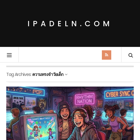
IPADELN.COM
Tag Archives:
ความทรงจำวัยเด็ก