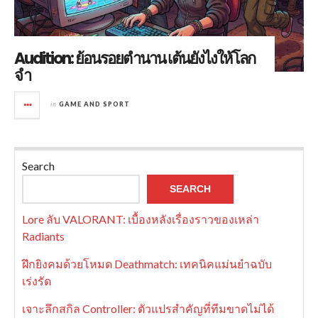
Audition: ย้อนรอยตำนาน เต้นยังไงให้โลก
จำ
in
GAME AND SPORT
Search
SEARCH
Lore ลับ VALORANT: เบื้องหลังเรื่องราวของเหล่า
Radiants
ฝึกยิงคมด้วยโหมด Deathmatch: เทคนิคแม่นยำฉบับ
เร่งรัด
เจาะลึกสกิล Controller: ตัวแปรสำคัญที่ทีมขาดไม่ได้