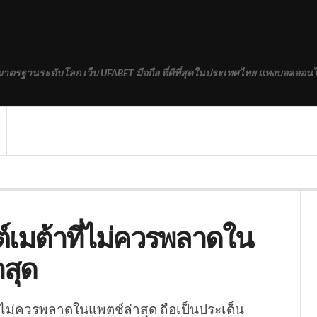
้มาตรฐานระดับโลก เว็บ UFABET มือถือ ที่ดีที่สุดในประเทศไทย แทงบอลออนไ
ต์เมต้าที่ไม่ควรพลาดใน
าสุด
ี่ไม่ควรพลาดในแพตช์ล่าสุด ถือเป็นประเด็น