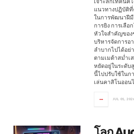
เจาะลึกเทคนิคไ
แนวทางปฏิบัติที่
ในการพัฒนาฝีมื
การยิง การเลือก
หัวใจสำคัญของช
บริหารจัดการอาร
ลำบากไปได้อย่าง
ตามเมต้าสม่ำเส
หยัดอยู่ในระดับ
นี้ไปปรับใช้ในการ
เล่นคาสิโนออนไล
JUL 01, 202
โลก Audit