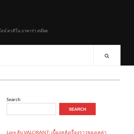
ลน์ คาสิโน บาคาร่า สล๊อต.
Search
SEARCH
Lore ลับ VALORANT: เบื้องหลังเรื่องราวของเหล่า