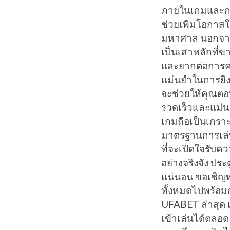
ภายในเกมและกา
ช่วยเพิ่มโอกาส
มหาศาล นอกจากน
เป็นเสาหลักที่ข
และยากต่อการค
แม่นยำในการยิ
จะช่วยให้คุณต
รวดเร็วและแม่น
เกมถือเป็นเกราะ
มาตรฐานการเล่น
ที่จะเปิดใจรับค
อย่างจริงจัง ประต
แน่นอน ขอเชิญท
ทั้งหมดไปพร้อมก
UFABET ล่าสุด เ
เข้าเล่นได้ตลอด