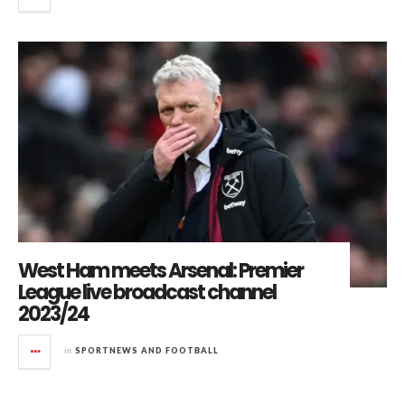
West Ham meets Arsenal: Premier
League live broadcast channel
2023/24
in
SPORTNEWS AND FOOTBALL