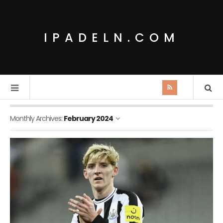
IPADELN.COM
Monthly Archives:
February 2024