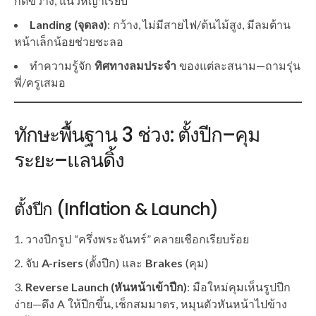
กีดขวาง, แนวหญ้าเรียบ
Landing (จุดลง)
: กว้าง, ไม่มีสายไฟ/ต้นไม้สูง, มีลมต้าน
หน้าเล็กน้อยช่วยชะลอ
ทำความรู้จัก
ทิศทางลมประจำ
ของแต่ละสนาม—ถามรุ่น
พี่/ครูเสมอ
ทักษะพื้นฐาน 3 ช่วง: ตั้งปีก–คุม
ระยะ–แลนดิ้ง
ตั้งปีก (Inflation & Launch)
วางปีกรูป “ครึ่งพระจันทร์” คลายเชือกเรียบร้อย
จับ
A-risers
(ตั้งปีก) และ
Brakes
(คุม)
Reverse Launch (หันหน้าเข้าปีก)
: มือใหม่คุมเห็นรูปปีก
ง่าย—ดึง A ให้ปีกขึ้น, เช็กสมมาตร, หมุนตัวหันหน้าไปข้าง