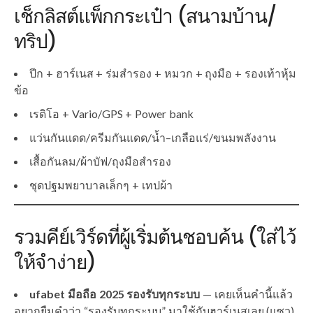
เช็กลิสต์แพ็กกระเป๋า (สนามบ้าน/
ทริป)
ปีก + ฮาร์เนส + ร่มสำรอง + หมวก + ถุงมือ + รองเท้าหุ้ม
ข้อ
เรดิโอ + Vario/GPS + Power bank
แว่นกันแดด/ครีมกันแดด/น้ำ–เกลือแร่/ขนมพลังงาน
เสื้อกันลม/ผ้าบัฟ/ถุงมือสำรอง
ชุดปฐมพยาบาลเล็กๆ + เทปผ้า
รวมคีย์เวิร์ดที่ผู้เริ่มต้นชอบค้น (ใส่ไว้
ให้จำง่าย)
ufabet มือถือ 2025 รองรับทุกระบบ
— เคยเห็นคำนี้แล้ว
อยากยืมคำว่า “รองรับทุกระบบ” มาใช้กับฮาร์เนสเลย (แซว)