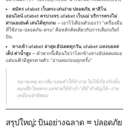
สมัคร ufabet เว็บตรง เล่นง่าย ปลอดภัย
,
คาสิโน
ออนไลน์ ufabet ครบวงจร
,
ufabet เว็บแม่ บริการตรงไม่
ผ่านเอเย่นต์ เล่นได้ทุกเกม
— เอาไว้เตือนตัวเองว่า “เครื่องมือ
ที่ใช้ง่าย–ปลอดภัย–ครบ” คือหลักคิดเดียวกับการเลือกเกียร์
บิน
ทางเข้า ufabet ล่าสุด อัปเดตทุกวัน
,
ufabet แทงบอลส
เต็ป ค่าน้ำสูง
— คำพวกนี้เตือนใจว่าโลกข้างล่างอัปเดตเสมอ
แต่บนฟ้ามีสูตรตายตัว: “อ่านลมก่อนทุกครั้ง”
หมายเหตุ: ยกวลีมาเล่นคำให้จำง่าย ไม่ได้เกี่ยวกับขั้น
ตอนฝึกโดยตรง แต่ช่วยให้หัวจำ “คีย์” สำคัญได้—ง่าย
เหมือนจำทิศลม
สรุปใหญ่: บินอย่างฉลาด = ปลอดภัย