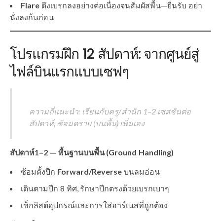
Flare
ดึงเบรกลงอย่างต่อเนื่องจนสัมผัสพื้น—ยืนรับ อย่า
นั่งลงก้นก่อน
โปรแกรมฝึก 12 สัปดาห์: จากศูนย์สู่
ไฟล์บินแรกแบบเซฟๆ
ความถี่แนะนำ: เรียนกับครู/สำนัก 1–2 เซสชันต่อ
สัปดาห์, ซ้อมดราย (บนพื้น) เพิ่มเอง
สัปดาห์1–2 — พื้นฐานบนพื้น (Ground Handling)
ซ้อมตั้งปีก
Forward/Reverse
บนลมอ่อน
เดินตามปีก 8 ทิศ, รักษาปีกตรงด้วยเบรกเบาๆ
เช็กลิสต์อุปกรณ์และการใส่ฮาร์เนสที่ถูกต้อง