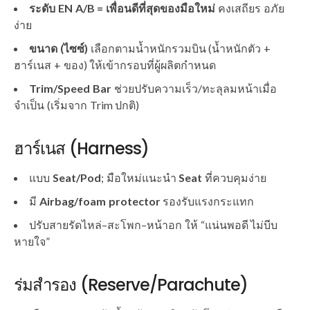
ระดับ EN A/B = เพื่อนดีที่สุดของมือใหม่
คงเสถียร อภัย
ง่าย
ขนาด (ไซซ์)
เลือกตามน้ำหนักรวมบิน (น้ำหนักตัว +
ฮาร์เนส + ของ) ให้เข้ากรอบที่ผู้ผลิตกำหนด
Trim/Speed Bar
ช่วยปรับความเร็ว/ทะลุลมหน้าเมื่อ
จำเป็น (เริ่มจาก Trim ปกติ)
ฮาร์เนส (Harness)
แบบ
Seat/Pod
; มือใหม่แนะนำ
Seat
ที่ควบคุมง่าย
มี
Airbag/foam protector
รองรับแรงกระแทก
ปรับสายรัดไหล่–สะโพก–หน้าอก ให้ “แน่นพอดี ไม่บีบ
หายใจ”
ร่มสำรอง (Reserve/Parachute)