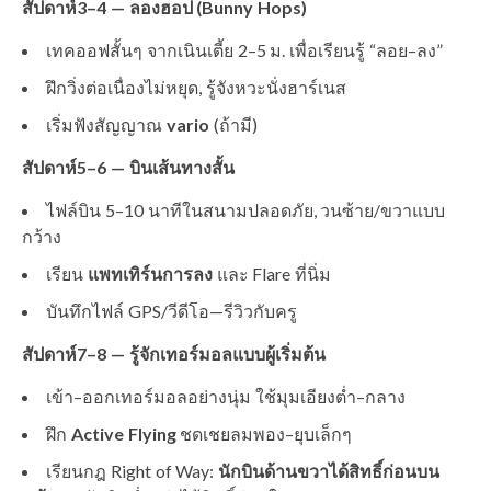
สัปดาห์3–4 — ลองฮอป (Bunny Hops)
เทคออฟสั้นๆ จากเนินเตี้ย 2–5 ม. เพื่อเรียนรู้ “ลอย–ลง”
ฝึกวิ่งต่อเนื่องไม่หยุด, รู้จังหวะนั่งฮาร์เนส
เริ่มฟังสัญญาณ
vario
(ถ้ามี)
สัปดาห์5–6 — บินเส้นทางสั้น
ไฟล์บิน 5–10 นาทีในสนามปลอดภัย, วนซ้าย/ขวาแบบ
กว้าง
เรียน
แพทเทิร์นการลง
และ Flare ที่นิ่ม
บันทึกไฟล์ GPS/วีดีโอ—รีวิวกับครู
สัปดาห์7–8 — รู้จักเทอร์มอลแบบผู้เริ่มต้น
เข้า–ออกเทอร์มอลอย่างนุ่ม ใช้มุมเอียงต่ำ–กลาง
ฝึก
Active Flying
ชดเชยลมพอง–ยุบเล็กๆ
เรียนกฎ Right of Way:
นักบินด้านขวาได้สิทธิ์ก่อนบน