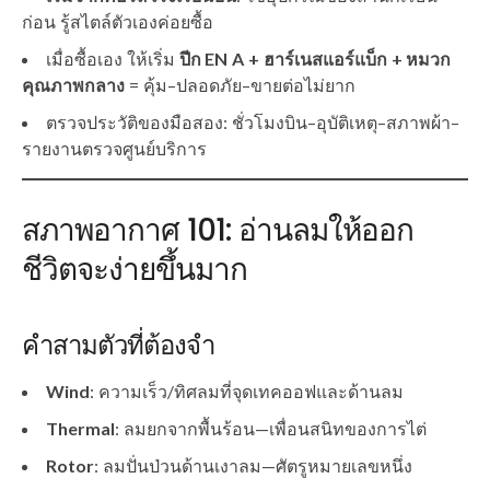
ก่อน รู้สไตล์ตัวเองค่อยซื้อ
เมื่อซื้อเอง ให้เริ่ม
ปีก EN A + ฮาร์เนสแอร์แบ็ก + หมวก
คุณภาพกลาง
= คุ้ม–ปลอดภัย–ขายต่อไม่ยาก
ตรวจประวัติของมือสอง: ชั่วโมงบิน–อุบัติเหตุ–สภาพผ้า–
รายงานตรวจศูนย์บริการ
สภาพอากาศ 101: อ่านลมให้ออก
ชีวิตจะง่ายขึ้นมาก
คำสามตัวที่ต้องจำ
Wind
: ความเร็ว/ทิศลมที่จุดเทคออฟและด้านลม
Thermal
: ลมยกจากพื้นร้อน—เพื่อนสนิทของการไต่
Rotor
: ลมปั่นป่วนด้านเงาลม—ศัตรูหมายเลขหนึ่ง