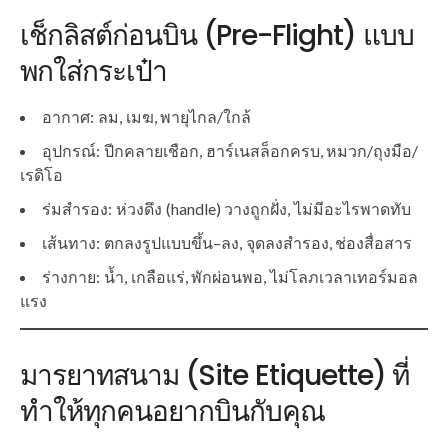
เช็กลิสต์ก่อนบิน (Pre-Flight) แบบ
พกใส่กระเป๋า
อากาศ: ลม, เมฆ, พายุไกล/ใกล้
อุปกรณ์: ปีกคลายเชือก, ฮาร์เนสล็อกครบ, หมวก/ถุงมือ/
เรดิโอ
ร่มสำรอง: ห่วงดึง (handle) วางถูกฝั่ง, ไม่มีอะไรพาดทับ
เส้นทาง: ตกลงรูปแบบขึ้น–ลง, จุดลงสำรอง, ช่องสื่อสาร
ร่างกาย: น้ำ, เกลือแร่, พักผ่อนพอ, ไม่โลภเวลาเทอร์มอล
แรง
มารยาทสนาม (Site Etiquette) ที่
ทำให้ทุกคนอยากบินกับคุณ