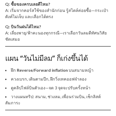
Q: ซื้อของครบเลยดีไหม?
A: เริ่มจากคอร์สใช้ของสำนักก่อน รู้สไตล์ค่อยซื้อ—กระเป๋า
ตังค์ไม่เจ็บ และเลือกได้ตรง
Q: บินวันฝนได้ไหม?
A: เลี่ยงพายุ/ฟ้าคะนองทุกกรณี—เราเลือกวันลมดีทัศนวิสัย
ชัดเสมอ
แผน “วันไม่มีลม” ก็เก่งขึ้นได้
ฝึก
Reverse/Forward inflation
บนสนามหญ้า
ควงเบรก, เดินตามปีก, ฝึกวิ่งเทคออฟจำลอง
ดูคลิปไฟล์บินตัวเอง—จด 3 จุดจะปรับครั้งหน้า
วางแผนทริป: สนาม, ช่วงลม, เพื่อนร่วมบิน, เช็กลิสต์
สัมภาระ