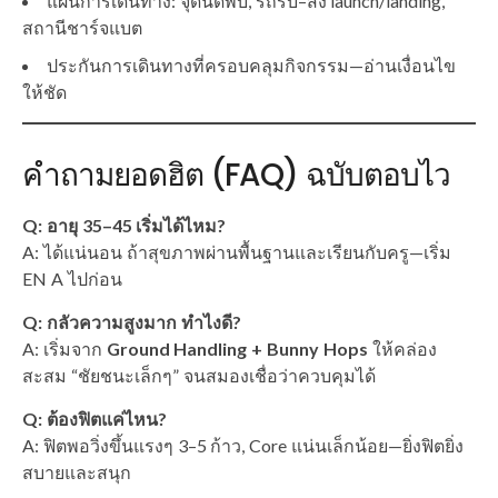
แผนการเดินทาง: จุดนัดพบ, รถรับ–ส่ง launch/landing,
สถานีชาร์จแบต
ประกันการเดินทางที่ครอบคลุมกิจกรรม—อ่านเงื่อนไข
ให้ชัด
คำถามยอดฮิต (FAQ) ฉบับตอบไว
Q: อายุ 35–45 เริ่มได้ไหม?
A: ได้แน่นอน ถ้าสุขภาพผ่านพื้นฐานและเรียนกับครู—เริ่ม
EN A ไปก่อน
Q: กลัวความสูงมาก ทำไงดี?
A: เริ่มจาก
Ground Handling + Bunny Hops
ให้คล่อง
สะสม “ชัยชนะเล็กๆ” จนสมองเชื่อว่าควบคุมได้
Q: ต้องฟิตแค่ไหน?
A: ฟิตพอวิ่งขึ้นแรงๆ 3–5 ก้าว, Core แน่นเล็กน้อย—ยิ่งฟิตยิ่ง
สบายและสนุก