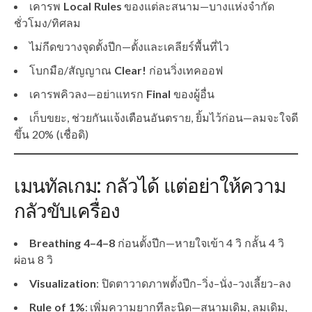
เคารพ
Local Rules
ของแต่ละสนาม—บางแห่งจำกัด
ชั่วโมง/ทิศลม
ไม่กีดขวางจุดตั้งปีก—ตั้งและเคลียร์พื้นที่ไว
โบกมือ/สัญญาณ
Clear!
ก่อนวิ่งเทคออฟ
เคารพคิวลง—อย่าแทรก
Final
ของผู้อื่น
เก็บขยะ, ช่วยกันแจ้งเตือนอันตราย, ยิ้มไว้ก่อน—ลมจะใจดี
ขึ้น 20% (เชื่อดิ)
เมนทัลเกม: กลัวได้ แต่อย่าให้ความ
กลัวขับเครื่อง
Breathing 4–4–8
ก่อนตั้งปีก—หายใจเข้า 4 วิ กลั้น 4 วิ
ผ่อน 8 วิ
Visualization
: ปิดตาวาดภาพตั้งปีก–วิ่ง–นั่ง–วงเลี้ยว–ลง
Rule of 1%
: เพิ่มความยากทีละนิด—สนามเดิม, ลมเดิม,