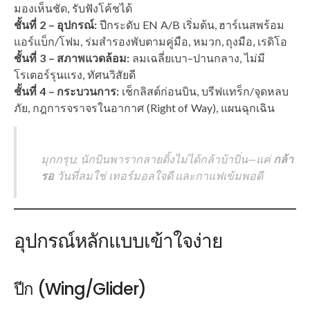
มองเห็นชัด, รับฟังโค้ชได้
ชั้นที่ 2 – อุปกรณ์:
ปีกระดับ EN A/B เริ่มต้น, ฮาร์เนสพร้อม
แอร์แบ็ก/โฟม, ร่มสำรองพับตามคู่มือ, หมวก, ถุงมือ, เรดิโอ
ชั้นที่ 3 – สภาพแวดล้อม:
ลมเฉลี่ยเบา–ปานกลาง, ไม่มี
โรเตอร์รุนแรง, ทัศนวิสัยดี
ชั้นที่ 4 – กระบวนการ:
เช็กลิสต์ก่อนบิน, บรีฟแทร็ก/จุดหลบ
ภัย, กฎการจราจรในอากาศ (Right of Way), แผนฉุกเฉิน
มุกกรุบ: นักบินพารากลายดิ้งไม่ได้กล้าบ้าบิ่น—แค่
กล้า
รอ
วันที่ลมใช่ เทอร์มอลใจดี และกาแฟเข้มพอดี
อุปกรณ์หลักแบบเข้าใจง่าย
ปีก (Wing/Glider)