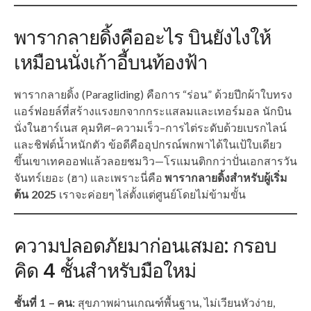
พารากลายดิ้งคืออะไร บินยังไงให้
เหมือนนั่งเก้าอี้บนท้องฟ้า
พารากลายดิ้ง (Paragliding) คือการ “ร่อน” ด้วยปีกผ้าใบทรง
แอร์ฟอยล์ที่สร้างแรงยกจากกระแสลมและเทอร์มอล นักบิน
นั่งในฮาร์เนส คุมทิศ–ความเร็ว–การไต่ระดับด้วยเบรกไลน์
และชิฟต์น้ำหนักตัว ข้อดีคืออุปกรณ์พกพาได้ในเป้ใบเดียว
ขึ้นเขาเทคออฟแล้วลอยชมวิว—โรแมนติกกว่าปั่นเอกสารวัน
จันทร์เยอะ (ฮา) และเพราะนี่คือ
พารากลายดิ้งสำหรับผู้เริ่ม
ต้น 2025
เราจะค่อยๆ ไล่ตั้งแต่ศูนย์โดยไม่ข้ามขั้น
ความปลอดภัยมาก่อนเสมอ: กรอบ
คิด 4 ชั้นสำหรับมือใหม่
ชั้นที่ 1 – คน:
สุขภาพผ่านเกณฑ์พื้นฐาน, ไม่เวียนหัวง่าย,