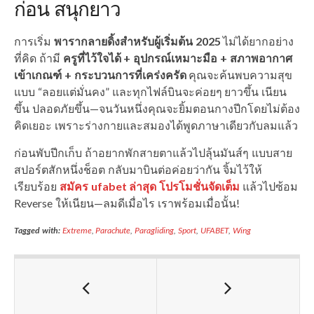
ก่อน สนุกยาว
การเริ่ม
พารากลายดิ้งสำหรับผู้เริ่มต้น 2025
ไม่ได้ยากอย่าง
ที่คิด ถ้ามี
ครูที่ไว้ใจได้ + อุปกรณ์เหมาะมือ + สภาพอากาศ
เข้าเกณฑ์ + กระบวนการที่เคร่งครัด
คุณจะค้นพบความสุข
แบบ “ลอยแต่มั่นคง” และทุกไฟล์บินจะค่อยๆ ยาวขึ้น เนียน
ขึ้น ปลอดภัยขึ้น—จนวันหนึ่งคุณจะยิ้มตอนกางปีกโดยไม่ต้อง
คิดเยอะ เพราะร่างกายและสมองได้พูดภาษาเดียวกับลมแล้ว
ก่อนพับปีกเก็บ ถ้าอยากพักสายตาแล้วไปลุ้นมันส์ๆ แบบสาย
สปอร์ตสักหนึ่งช็อต กลับมาบินต่อค่อยว่ากัน จิ้มไว้ให้
เรียบร้อย
สมัคร ufabet ล่าสุด โปรโมชั่นจัดเต็ม
แล้วไปซ้อม
Reverse ให้เนียน—ลมดีเมื่อไร เราพร้อมเมื่อนั้น!
Tagged with:
Extreme
,
Parachute
,
Paragliding
,
Sport
,
UFABET
,
Wing