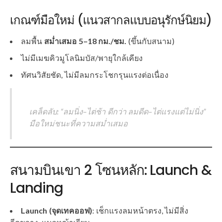
เกณฑ์มือใหม่ (แนวสากลแบบอนุรักษ์นิยม)
ลมพื้น
สม่ำเสมอ 5–18 กม./ชม.
(ขึ้นกับสนาม)
ไม่มีเมฆคิวมูโลนิมบัส/พายุใกล้เคียง
ทัศนวิสัยชัด, ไม่มีลมกระโชกรุนแรงต่อเนื่อง
เคล็ดลับ: “ลมนิ่ง–ไต่ช้า ดีกว่า ลมดีด–ไต่แรงแต่ไม่นิ่ง”
มือใหม่ชนะที่ความสม่ำเสมอ
สนามบินเขา 2 โซนหลัก: Launch &
Landing
Launch (จุดเทคออฟ)
: เช็กแรงลมหน้าตรง, ไม่มีสิ่ง