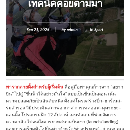
เทคนิคค่อยตามมา
Sep 21, 2025
by
admin
in
Sport
พารากลายดิ้งสำหรับผู้เริ่มต้น
คือคู่มือพาคุณก้าวจาก “อยาก
บิน” ไปสู่ “ขึ้นฟ้าได้อย่างมั่นใจ” แบบเป็นขั้นเป็นตอน เน้น
ความปลอดภัยเป็นอันดับหนึ่ง ตั้งแต่โครงสร้างปีก–ฮาร์เนส–
ร่มสำรอง วิธีประเมินสภาพอากาศ การเทคออฟ–คุมระยะ–
แลนดิ้ง โปรแกรมฝึก 12 สัปดาห์ เมนทัลเกมที่ช่วยจัดการ
ความกลัว ไปจนถึงมารยาทสนามบินเขา (launch/landing)
และการเตรียมตัวไปบินต่างจังหวัด/ต่างประเทศ—อ่านจบคุณ