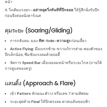
หน้า
วิ่งเติมแรงยก—
อย่าหยุดวิ่งทันทีที่ปีกลอย
ให้รู้สึกนั่งรับปีก
ก่อนจึงค่อยนั่งฮาร์เนส
คุมระยะ (Soaring/Gliding)
การกลับลม: มอง
ทิศ–ระยะ–ความสูง
ก่อนเลี้ยว
Active Flying
: มือเบรกซ้าย–ขวาแก้การส่าย–พองตัวของ
ปีกเล็กน้อย, ซึมซับแรงลมด้วยบ่อดี้
จัดการ
Speed Bar
เมื่อเจอลมหน้าหรือระยะไกล (ภายใต้
การดูแลของครู)
แลนดิ้ง (Approach & Flare)
เข้า
Pattern
ลักษณะตัว U หรือเลข 7 ตามทิศลม
ระยะสุดท้าย
Final
ให้ปีกตรงลม ตาสบเส้นขอบฟ้า