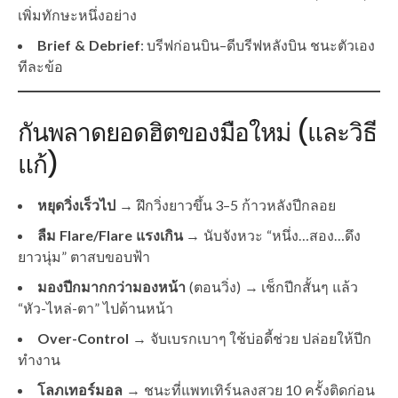
เพิ่มทักษะหนึ่งอย่าง
Brief & Debrief
: บรีฟก่อนบิน–ดีบรีฟหลังบิน ชนะตัวเอง
ทีละข้อ
กันพลาดยอดฮิตของมือใหม่ (และวิธี
แก้)
หยุดวิ่งเร็วไป
→ ฝึกวิ่งยาวขึ้น 3–5 ก้าวหลังปีกลอย
ลืม Flare/Flare แรงเกิน
→ นับจังหวะ “หนึ่ง…สอง…ดึง
ยาวนุ่ม” ตาสบขอบฟ้า
มองปีกมากกว่ามองหน้า
(ตอนวิ่ง) → เช็กปีกสั้นๆ แล้ว
“หัว-ไหล่-ตา” ไปด้านหน้า
Over-Control
→ จับเบรกเบาๆ ใช้บ่อดี้ช่วย ปล่อยให้ปีก
ทำงาน
โลภเทอร์มอล
→ ชนะที่แพทเทิร์นลงสวย 10 ครั้งติดก่อน