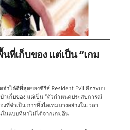
ื้นที่เก็บของ แต่เป็น “เกม
จดจำได้ดีที่สุดของซีรีส์ Resident Evil คือระบบ
เป๋าเก็บของ แต่เป็น “ตัวกำหนดประสบการณ์
กของที่จำเป็น การทิ้งไอเทมบางอย่างในเวลา
้นในแบบที่หาไม่ได้จากเกมอื่น