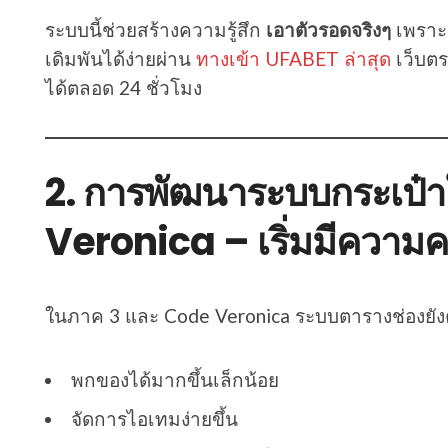
ระบบนี้ช่วยสร้างความรู้สึก
เอาตัวรอดจริงๆ
เพราะผ
เดิมพันได้ง่ายผ่าน
ทางเข้า UFABET ล่าสุด
เว็บตร
ได้ตลอด 24 ชั่วโมง
2. การพัฒนาระบบกระเป๋
Veronica – เริ่มมีความคล
ในภาค 3 และ Code Veronica ระบบตารางช่องยังคงอ
พกของได้มากขึ้นเล็กน้อย
จัดการไอเทมง่ายขึ้น