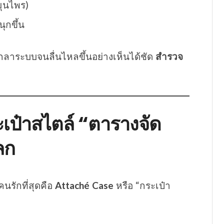
มุนไพร)
ุกขึ้น
เกลาระบบจนลื่นไหลขึ้นอย่างเห็นได้ชัด
สำรวจ
ะเป๋าสไตล์ “ตารางจัด
ลก
คนรักที่สุดคือ
Attaché Case
หรือ “กระเป๋า