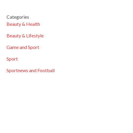
Categories
Beauty & Health
Beauty & Lifestyle
Game and Sport
Sport
Sportnews and Football