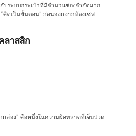
ิญกับระบบกระเป๋าที่มีจำนวนช่องจำกัดมาก
ง “คิดเป็นขั้นตอน” ก่อนออกจากห้องเซฟ
คลาสสิก
ากกล่อง” คือหนึ่งในความผิดพลาดที่เจ็บปวด